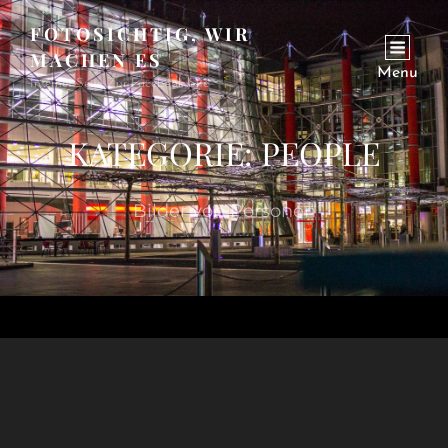
FOTOSICHTIG, WIR
MACHEN ES
Menu
Internet Seite Zur Facebook Site
KATEGORIE:
PEOPLE
Bilder von Personen