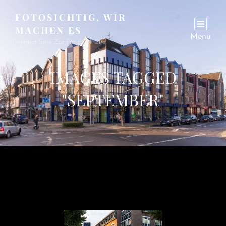
FOTOSICHTIG, WIR
MACHEN ES
Menu
Internet Seite Zur Facebook Site
IMAGES TAGGED
"SEPTEMBER"