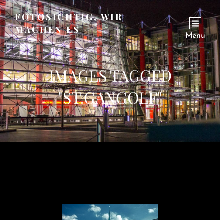
FOTOSICHTIG, WIR
MACHEN ES
Menu
Internet Seite Zur Facebook Site
IMAGES TAGGED
"ST.GANGOLF"