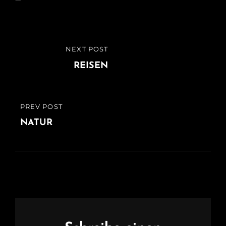
Beitragsnavigation
NEXT POST
NEXT
POST
REISEN
PREV POST
PREVIOUS
POST
NATUR